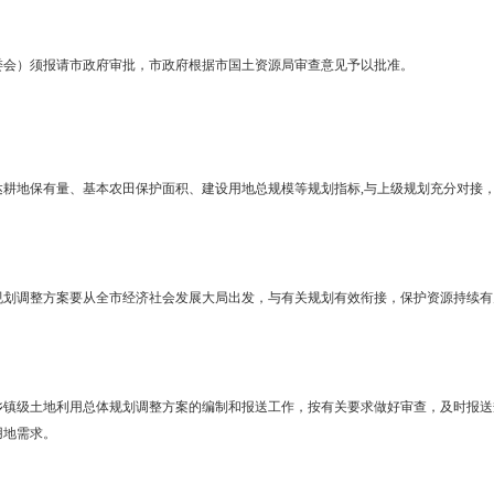
划由镇政府（街道办事处）组织编制，在广泛征求上级政府部门意见
。
委会统一将其所辖镇（街道）土地利用总体规划调整完善成果报送市
成果必备要件完整情况、上级规划各项指标落实情况、耕地和基本农田
。
经济区管委会）须报请市政府审批，市政府根据市国土资源局审查
制规划