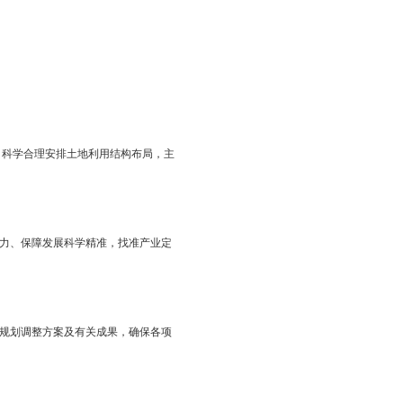
、听取公众意见、组织充分论证的基础上，形成土地利用总体规
国土资源局审查。市国土资源局根据土地管理相关法律法规和上
保护情况、节约集约用地情况、规划指标布局安排情况等进行综合
意见予以批准。