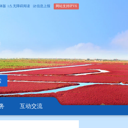
内部办公平台
简体版
繁体版
无障碍阅读
信息上报
网站支
搜索
公开
办事服务
互动交流