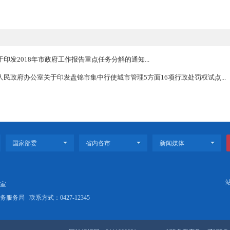
明、图集，3份）；
（3份）；
；
关材料（3份）；
等（3份）；
光盘（5张）。
材料
管委会）报送市政府批复的请示文件（3份）；
明、图集，3份）；
意见（3份）。