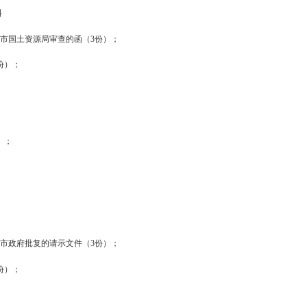
实上级下达耕地保有量、基本农田保护面积、建设用地总规模等规划
“图数一致”。
位
利用总体规划调整方案要从全市经济社会发展大局出发，与有关规划
顺利实施。
果
组织所辖乡镇级土地利用总体规划调整方案的编制和报送工作，按有
（街道）发展用地需求。
源局审查材料
管委会）报送市国土资源局审查的函（3份）；