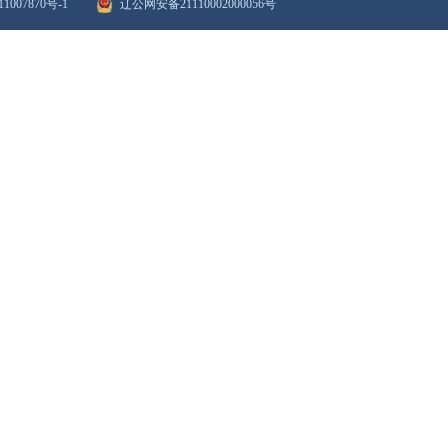
打印
关闭
6项行政处罚权试点...
政府网站年度报表
政府网站检
站群导航
|
新媒体矩阵