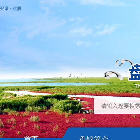
登录
/
注册
首页
盘锦简介