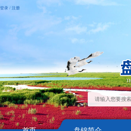
登录
/
注册
首页
盘锦简介