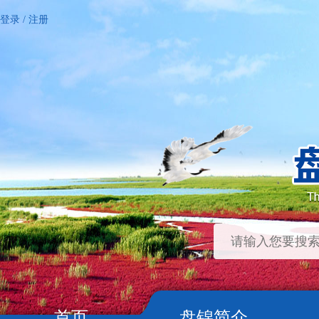
登录
/
注册
首页
盘锦简介