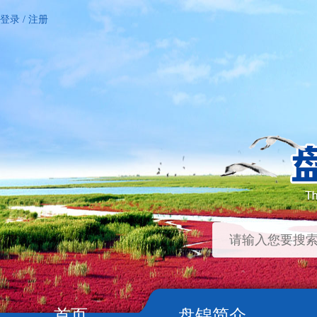
登录
/
注册
首页
盘锦简介