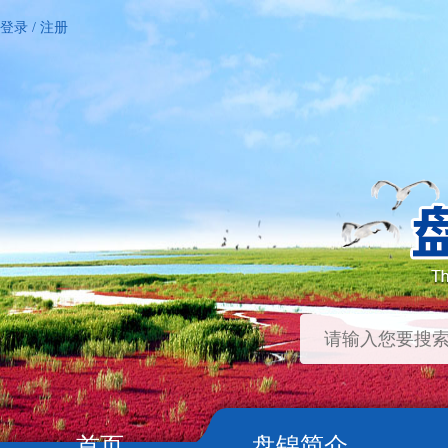
登录
/
注册
首页
盘锦简介