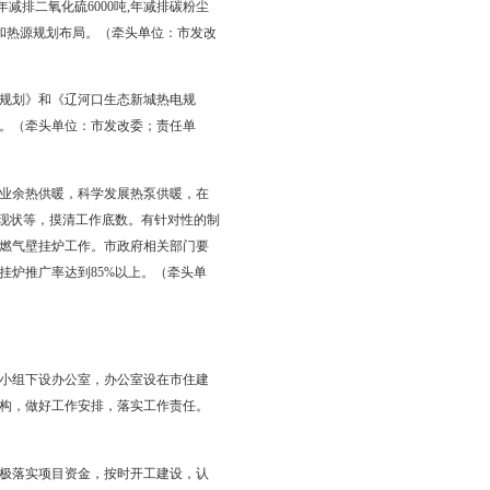
0蒸吨及以下燃煤锅炉82台，合计350.2蒸吨；到2020年，拆
（牵头单位：市环保局、市住建委；责任单位：相关县区政府、经
大洼区田家街道及周边热源整合工作。在2017年完成一台
搭配电锅炉项目调峰及备用热源，以及燃煤与生物质耦合发电。到2021
018年整合关停市房产供暖公司热源，2020年末前完成整合广田
源，并将广田双台子热源和兴隆台金城热源作为调峰及备用热源；在
位：市住建委；责任单位：市发改委，相关县区政府、经济区管委
润热电公司445MW蓄热式电锅炉项目建设，提供300万平方米供
位：市发改委）
热电发展规划编制工作。积极响应国家能源局开展燃煤与生物质
燃烧带来的环境污染问题，2019年完成盘锦华润2×20MW燃