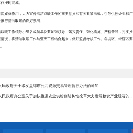
项目建设，设计年生物质消耗量16万吨，折合年平均节约标煤8万吨，年减
编制《盘锦市生物质热电联产发展规划》，2018年完成“规划”的批复
，相关县区政府、经济区管委会）
电联产项目建设，补充城区以外清洁取暖面积。在2017年已完成《
018年完成两个区域热电项目报批和建设工作，加快燃煤锅炉替代步伐
济区管委会）
源供暖替代工作，着重推进农村发展清洁取暖，推广使用燃气壁挂炉
重点推进农村取暖“以气代煤”工程。各县区、经济区要认真开展摸底调
和优惠政策措施，广泛开展宣传动员，并召开专题工作会议，结合实际
挂炉采购、销售过程进行全程监督，确保农户能够买到质优价廉的壁挂炉
位：市农委，相关县区政府、经济区管委会）
成立以分管副市长为组长的盘锦市推进清洁取暖工作领导小组，对此
的日常组织协调。各县区政府、经济区管委会作为推进清洁取暖工作的