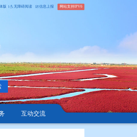
内部办公平台
简体版
繁体版
无障碍阅读
信息上报
网站支
搜索
公开
办事服务
互动交流