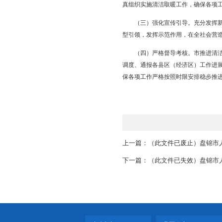
煤与生物质气化耦合发电
5.44万吨。同时，已
委；责任单位：市农委
（五）积极推进区域热
划》批复的基础上，2
位：相关县区政府、经
（六）积极推进清洁能
村村通燃气的基础上，
定出台工作方案、奖补
认真行使职能，对燃气壁
位：市住建委；责任单
五、保障措施
（一）加强组织领导。
委，负责清洁取暖工作