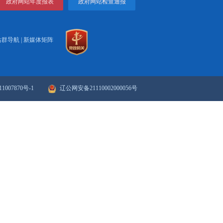
按时完成工作任务。
实施主体，要按照要求，积极落实项目资金，按时开工建设，认
策法规，引导供热企业和广大群众支持清洁取暖工作。要注重典
化措施、严格督导，扎实推进各项工作。领导小组办公室要定期
考核工作。各县区、经济区要加强对清洁取暖工作的督导检查，确
打印
关闭
知...