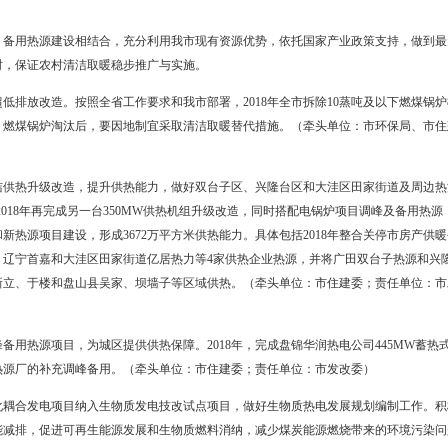
2090万平方米，达标排放锅炉清洁取暖改造面积720万平方米。
实现清洁取暖工作目标，主要采取以下路径：
除县建成区及工业园区内10蒸吨及以下燃煤锅炉；到2021年，拆除全市
润热电机组升级改造、电锅炉备用热源以及燃煤与生物质耦合发电项目的
城区及周边热源整合工作。
完成盘锦高升经济区热电发展总体规划、辽河口生态新城热电规划编制及
电、宜气则气、宜热则热，鼓励因地制宜利用地热、电、天然气、生物质
生物质热电厂开工建设；2018年力争全市燃气壁挂炉推广率达到85%
热源整合、备用热源建设相结合，充分利用我市现有资源优势，依托
平稳运行的同时，保证农村清洁取暖稳步推广与实施。