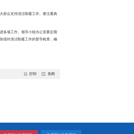
排二氧化碳19.94万吨，年减排二氧化硫6000吨,年减排碳粉尘
工作，进一步明确生物质资源配置和热源规划布局。（牵头单位：市发改
盘锦高升经济区热电发展总体规划》和《辽河口生态新城热电规
，进一步提高我市清洁取暖比率。（牵头单位：市发改委；责任单
取暖。支持华锦集团利用工业余热供暖，科学发展热泵供暖，在
查，掌握群众意愿、管网设备现状等，摸清工作底数。有针对性的制
全面安排部署本辖区推广使用燃气壁挂炉工作。市政府相关部门要
。2018年力争全市燃气壁挂炉推广率达到85%以上。（牵头单
项工作进行统一领导。领导小组下设办公室，办公室设在市住建
责任主体，要成立相关领导机构，做好工作安排，落实工作责任。