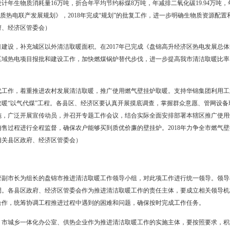
，实施超低排放改造。按照全省工作要求和我市部署，2018年全市拆除1
及以下燃煤锅炉。燃煤锅炉淘汰后，要因地制宜采取清洁取暖替代措施。
产项目清洁供热升级改造，提升供热能力，做好双台子区、兴隆台区和
改造的基础上，2018年再完成另一台350MW供热机组升级改造，同时
热升级改造和新热源项目建设，形成3672万平方米供热能力。具体包括2
区金城热源厂、辽宁首嘉和大洼区田家街道亿居热力等4家供热企业热
下，向大洼区新立、于楼和盘山县吴家、坝墙子等区域供热。（牵头单
设城区调峰备用热源项目，为城区提供供热保障。2018年，完成盘锦华
冗余，同时为热源厂的补充调峰备用。（牵头单位：市住建委；责任单
生物质气化耦合发电项目纳入生物质发电技改试点项目，做好生物质
求，推进节能减排，促进可再生能源发展和生物质燃料消纳，减少煤炭能源