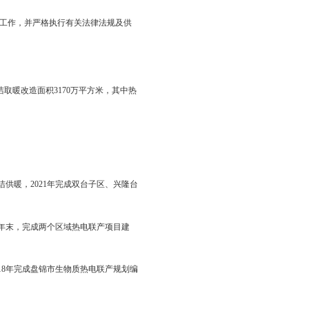
洁取暖工作方案，合理安排工期，处理好工程建设、热源整合和
热电、燃气壁挂炉等供暖方式，采取有力措施，积极支持引进能
源利用效率。
等，统筹安排各项工程时间进度；以供热企业为项目建设责任主
进此项工作。
保的要求开展清洁热源建设工作，并严格执行有关法律法规及供
。2017—2021年期间，清洁取暖改造面积3170万平方米，其中热