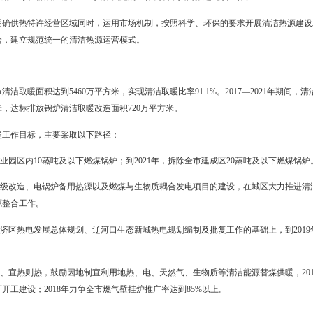
推进。结合当前全市供热工作实际，认真做好调查研究，科学编制清
推进项目建设和热源整合工作。
效率。要充分发挥好政府积极引导作用，制定奖补政策，利用生物质
术，并优化配置现有的供热技术、管理、人力等资源，不断提高清洁能
其责。由市委、市政府统一领导清洁取暖工作，明确工作内容、标准
门联动、县区政府主导、群众自愿、企业具体实施的工作机制，共同推
实施。在明确供热特许经营区域同时，运用市场机制，按照科学、环
源进行重组整合，建立规范统一的清洁热源运营模式。
现路径
1年，全市清洁取暖面积达到5460万平方米，实现清洁取暖比率91.1%