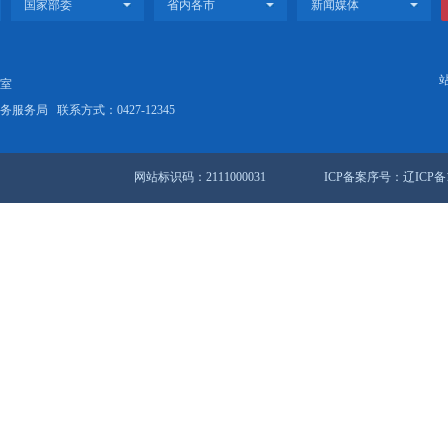
切配合，分工合作，统筹协调工程推进过程中遇到的困难和问题，确保
市住建委、市城乡一体化办公室、供热企业作为推进清洁取暖工作的
作，确保各项工作按时完成。
充分发挥新闻媒体作用，大力宣传清洁取暖工作的重要意义和有关政
，在全社会营造推行清洁取暖的良好氛围。
市推进清洁取暖工作领导小组各成员单位要加强领导、落实责任、强
济区）工作进展情况，将清洁取暖工作与蓝天工程结合起来，做好监督
限安排稳步推进。
止）盘锦市人民政府关于印发盘锦市公共资源交易管理暂行办法的通