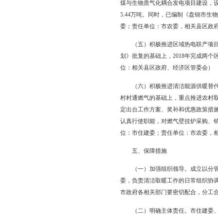
（一）有序淘汰燃煤锅炉
除全市建成区20蒸吨
济区管委会）
（二）通过华润热电联
350MW供热机组升级
年，通过热电机组清洁供
双台子热源厂、兴隆台
满足城区供热负荷情况
会）
（三）利用清洁能源建
热能力，消纳辽宁电力
（四）加快推进燃煤与
耦合发电示范应用政策要