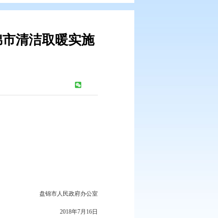
关于印发盘锦市清洁取暖实施
年）的通知
：
2388
次