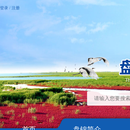
登录
/
注册
首页
盘锦简介