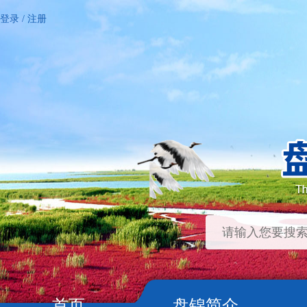
登录
/
注册
首页
盘锦简介