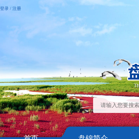
登录
/
注册
首页
盘锦简介