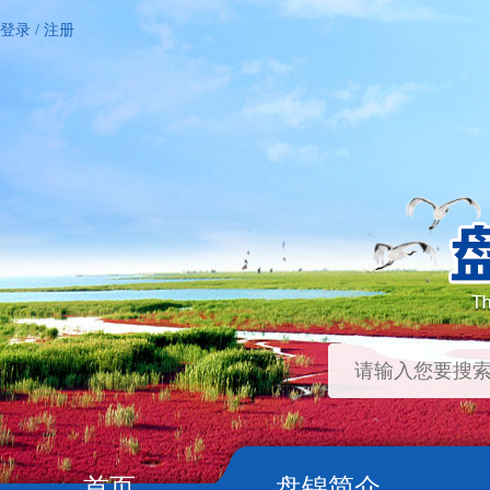
登录
/
注册
首页
盘锦简介