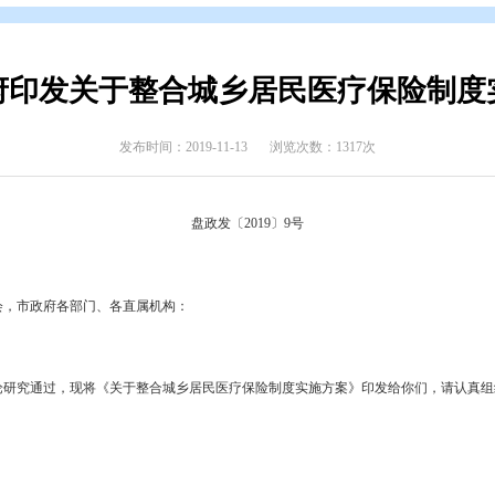
开
>
政府公报
>
2019年政府公报
>
2019年第四期
人民政府印发关于整合城乡居民
发布时间：2019-11-13
浏览次数
盘政发〔
2019
〕
9
号
东湾新区管委会，市政府各部门、各直属机构：