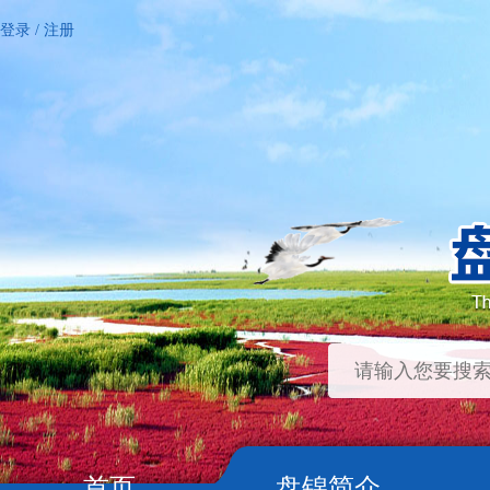
登录
/
注册
首页
盘锦简介