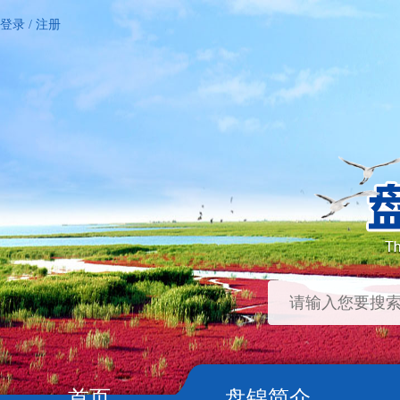
登录
/
注册
首页
盘锦简介