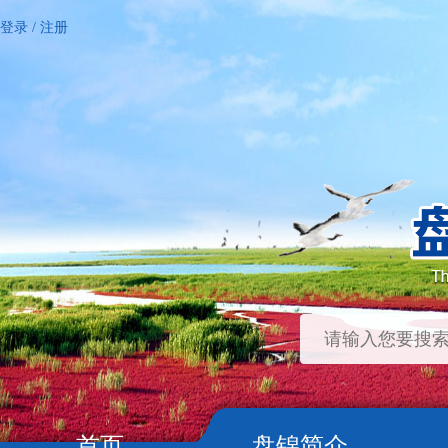
登录
/
注册
首页
盘锦简介