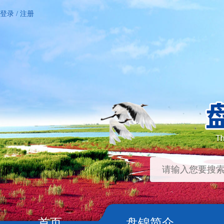
登录
/
注册
首页
盘锦简介