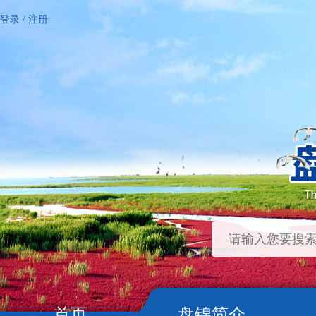
登录
/
注册
首页
盘锦简介