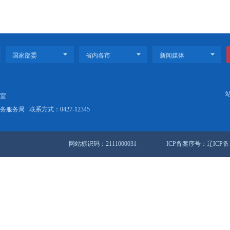
从加强组织领导、完善政策举措、优化营商环境、健全统计考核
2022〕32号 盘锦市人民政府办公室关于印发盘锦市“十四五”服
盘锦市“十四五”服务业发展规划》政策解读
盘锦市“十四五”农业农村现代化规划》政策解读