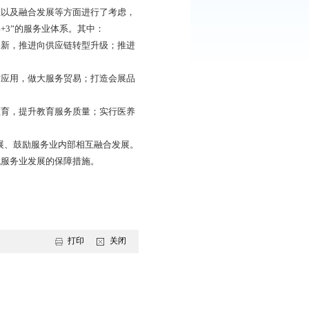
展生产性服务业、配套完善生活性服务业、推进服务业融合创
理，并从国内、省内服务业发展环境及服务业面临的重大机遇
国际强港相配套，与工业发展相融合、与城市发展相适应的服
性服务业和生活性服务业以及融合发展等方面进行了考虑，
思路，加快构建“4+4+4+3”的服务业体系。其中：
实体经济效能；加快物流创新，推进向供应链转型升级；推进
技服务能力；推进信息技术应用，做大服务贸易；打造会展品
通领域新活力；发展职业教育，提升教育服务质量；实行医养
“现代服务业+农业”融合发展、鼓励服务业内部相互融合发展。