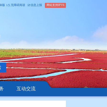
内部办公平台
简体版
繁体版
无障碍阅读
信息上报
网站支
搜索
公开
办事服务
互动交流