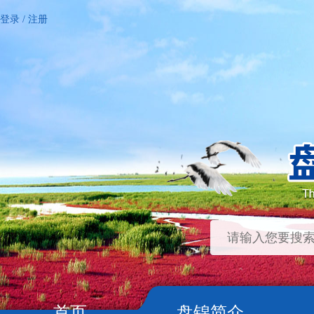
登录
/
注册
首页
盘锦简介