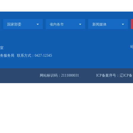
府根据应急管理事业发展需要足额安排。完善财政、金融、信贷等政策
估
跟踪评估制度，强化规划实施情况的跟踪分析和监督检查，将规划任务
划目标和任务，加强对规划相关领域实施情况的分析评估。各县区减灾
022〕22号 盘锦市人民政府办公室关于印发盘锦市“十四五”应急体系
盘锦市人民政府办公室关于印发盘锦市“十四五”应急体系建设发展规
四五”应急体系建设发展规划的通知》政策解读