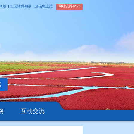
内部办公平台
简体版
繁体版
无障碍阅读
信息上报
网站支
搜索
公开
办事服务
互动交流