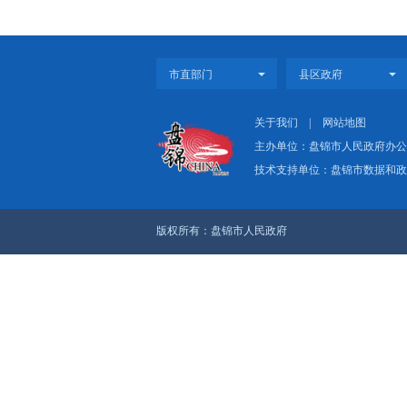
等资金，由同级人民政
落实落地。
（三）强化跟踪评
建立健全规划实施
各成员单位要围绕本规
原文：
盘政办发〔2
上一篇：（图解版）《
下一篇：《盘锦市“十