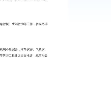
，紧紧围绕统筹推进“五位一体”总体布局和协调推进“四个全面”战
态救灾相统一，强化综合减灾、统筹抵御各种自然灾害，建立高效
家安全提供有力保障。
做好监测预警、应急准备、应急救援、生活救助等工作，切实把确
患底数基本摸清，风险防范化解机制不断完善，水旱灾害、气象灾