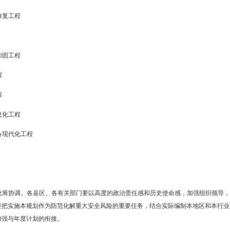
灾、地质灾害、地震灾害等自然灾害监测预警能力更加精准，江河控制
强，自然灾害防治能力稳步提升，防灾减灾救灾能力显著提高。
务
害防治体系现代化
害防治能力现代化
程
害防治体系现代化
态功能区生态修复工程
保护修复工程
发区房屋设施加固工程
旱水利提升工程