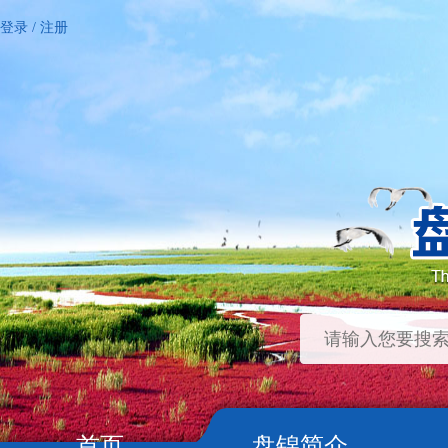
登录
/
注册
首页
盘锦简介