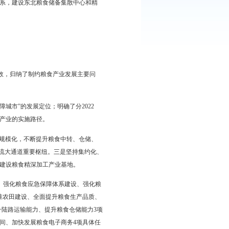
家粮食安全战略，持续推进粮食供给侧结构性改革和体制机制创
省“十四五”粮食和物资储备行业发展规划》《盘锦市国民经济和社
北粮食储备集散中心和精深加工基地规划》（以下简称《规划》）。
原则；二是要把握粮食产业是基础性产业、是一二三产统合性产
贸易、大食物、大健康产业体系，建设东北粮食储备集散中心和精
”以来全市粮食产业发展取得成效，归纳了制约粮食产业发展主要问
家粮食安全战略的区域性保障城市”的发展定位；明确了分2022