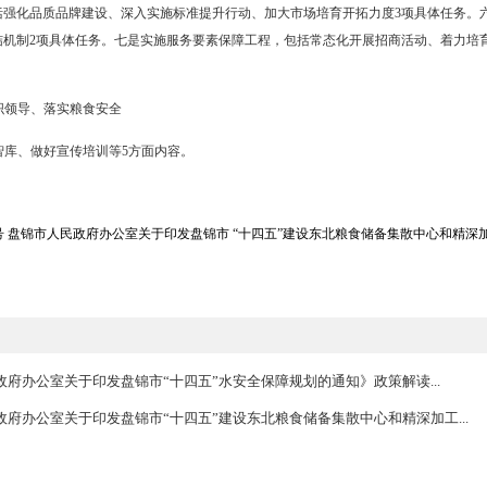
5年三个阶段打造东北粮食储备集散中心和精深加工基地的目标任务；确定
发展重点，重点形成“一中心、一枢纽、四链条”的集散和精深加工产业
储物流集散中心。二是坚持标准化、规范化，逐步提高港口通航和陆路转
产业链，做优大豆、花生等油料作物加工产业链，做实玉米加工产业链
，提出了实施7大工程23项具体任务。一是实施粮食安全体系构建工程
体任务。二是实施粮食稳产优质工程，包括严守耕地保护红线和永久基
力4项具体任务。三是实施“北粮南运”物流通道配套基础设施提升工程
易平台搭建工程，包括打造区域性粮食集散枢纽、培育壮大粮食中转贸
升级工程，包括强化品质品牌建设、深入实施标准提升行动、加大市场
政企研利益联结机制2项具体任务。七是实施服务要素保障工程，包括
体任务。
，包括加强组织领导、落实粮食安全
境、成立行业智库、做好宣传培训等5方面内容。