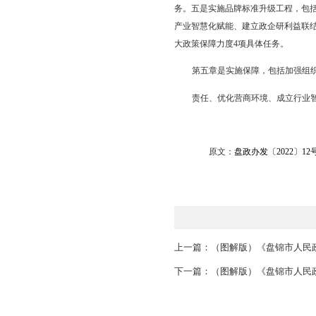
年、2025年、203
第三章是粮食产业
流通能级，打造粮食仓
集群化，做细稻米加工
第四章是主要任务
食监测体系建设3项具
增强粮食可持续生产能
具体任务。四是实施贸
务。五是实施品牌标准
产业智慧化赋能、建立
大政策保障力度4项具
第五章是实施保障
责任、优化营商环