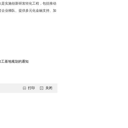
了发展粮食仓储物流和精深加工产业的实施路径。
发展格局。一是坚持现代化、规模化，不断提升粮食中转、仓储、
运能力，建设“北粮南运”物流大通道重要枢纽。三是坚持集约化、
，做新衍生生物医药产业链，建设粮食精深加工产业基地。
，包括强化粮食储备体系建设、强化粮食应急保障体系建设、强化粮
本农田控制线、持续开展高标准农田建设、全面提升粮食生产品质、
，包括提升港口运输能力、提升陆路运输能力、提升粮食仓储能力3项
易、鼓励企业拓展域外贸易空间、加快发展粮食电子商务4项具体任
培育开拓力度3项具体任务。六是实施创新研发转化工程，包括推动
常态化开展招商活动、着力培育企业梯队、提供多元化金融支持、加