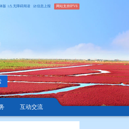
内部办公平台
简体版
繁体版
无障碍阅读
信息上报
网站支
搜索
公开
办事服务
互动交流