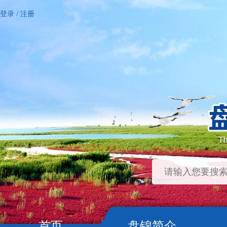
登录
/
注册
首页
盘锦简介