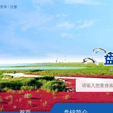
登录
/
注册
首页
盘锦简介