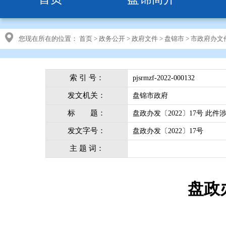
您现在所在的位置：
首页
>
政务公开
>
政府文件
>
盘锦市
>
市政府办文
索 引 号：
pjsrmzf-2022-000132
发文机关：
盘锦市政府
标 题：
盘政办发〔2022〕17号 此件
发文字号：
盘政办发〔2022〕17号
主 题 词：
盘政办