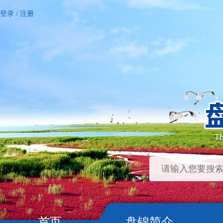
登录
/
注册
首页
盘锦简介