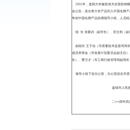
各县、区人民政府，市政
2002年，盘锦大米被
会公告，首次将大米产品
争创中国名牌产品协调领
组 长 张要武（副市长
副组长 王子信（市质量
成员李再金（市发展计划
长）、曹万才（市工商行