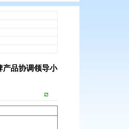
：
市政府办文件
：
领导小组的通知
：
2008-09-25
大米争创中国名牌产品协调领导小