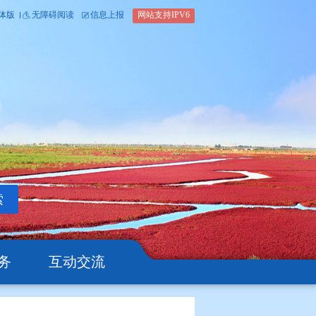
内部办公平台
简体版
繁体版
无障碍阅读
信息上报
网站支
搜索
公开
办事服务
互动交流