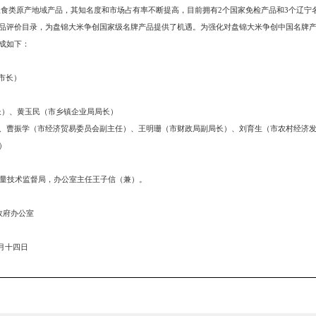
发布时间：2008-09-25
浏览次数
府各有关部门：
批准为全国首例粮食类原产地域产品，其知名度和市场占有率不断提高，目前拥
列入中国名牌产品评价目录，为盘锦大米争创国家级名牌产品提供了机遇。为
导小组，人员组成如下：
）、宋文利（副市长）
技术监督局局长）、黄玉民（市乡镇企业局局长）
委员会副主任）、曹振学（市经济贸易委员会副主任）、王明珊（市财政局副
政管理局副局长）