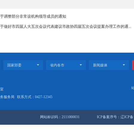
公室设在市质量技术监督局，办公室主任王子信（兼）。
政府办公室
四月十四日
004〕33号 关于调整部分非常设机构领导成员的通知
004〕31号 关于做好市四届人大五次会议代表建议市政协四届五次会