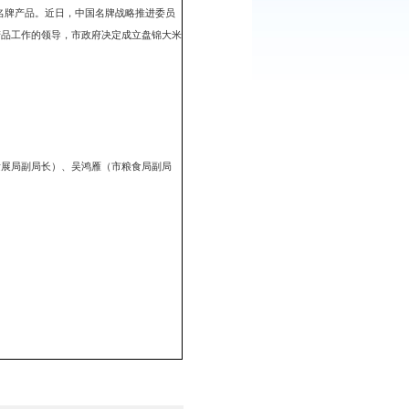
：
447
次
有2个国家免检产品和3个辽宁名牌产品。近日，中国名牌战略推进委员
强化对盘锦大米争创中国名牌产品工作的领导，市政府决定成立盘锦大米
局长）、刘育生（市农村经济发展局副局长）、吴鸿雁（市粮食局副局