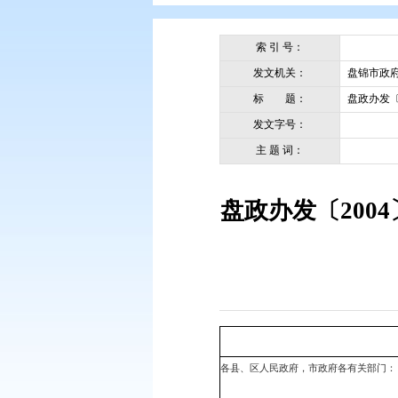
您现在所在的位置：
首页
>
政务公
索 引 号：
发文机关：
标 题：
发文字号：
主 题 词：
盘政办发〔