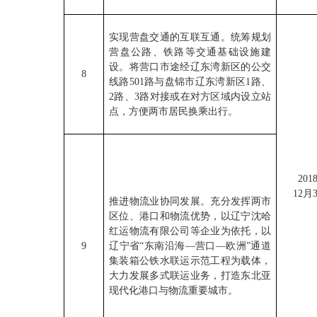
实现营盘交通的互联互通。统筹规划
营盘公路、铁路等交通基础设施建
设。将营口市途经辽东湾新区的公交
8
线路501路与盘锦市辽东湾新区1路、
2路、3路对接或在对方区域内设立站
点，方便两市居民换乘出行。
201
12月
推进物流业协同发展。充分发挥两市
区位、港口和物流优势，以辽宁沈哈
红运物流有限公司等企业为依托，以
9
辽宁省“东南沿海—营口—欧洲”通道
集装箱公铁水联运示范工程为载体，
大力发展多式联运业务，打造东北亚
现代化港口与物流重要城市。