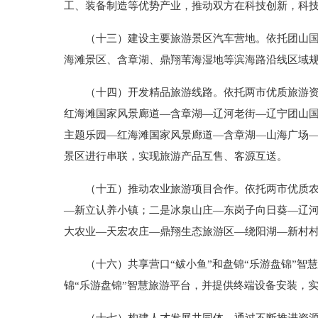
工、装备制造等优势产业，推动双方在科技创新，科
（十三）建设主要旅游景区汽车营地。依托团山国家
海滩景区、含章湖、鼎翔苇海湿地等滨海路沿线区域
（十四）开发精品旅游线路。依托两市优质旅游资源
红海滩国家风景廊道—含章湖—辽河老街—辽宁团山
主题乐园—红海滩国家风景廊道—含章湖—山海广场
景区进行串联，实现旅游产品互售、客源互送。
（十五）推动农业旅游项目合作。依托两市优质农业
—新立认养小镇；二是冰泉山庄—东岗子向日葵—辽
大农业—天宏农庄—鼎翔生态旅游区—绕阳湖—新村
（十六）共享营口“鲅小鱼”和盘锦“乐游盘锦”智
锦“乐游盘锦”智慧旅游平台，并提供终端设备安装，