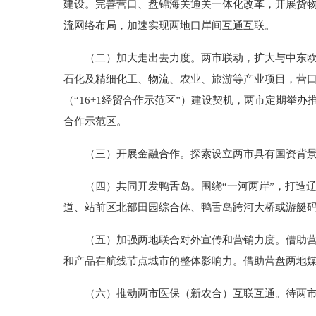
建设。完善营口、盘锦海关通关一体化改革，开展货
流网络布局，加速实现两地口岸间互通互联。
（二）加大走出去力度。两市联动，扩大与中东欧在
石化及精细化工、物流、农业、旅游等产业项目，营
（“16+1经贸合作示范区”）建设契机，两市定期
合作示范区。
（三）开展金融合作。探索设立两市具有国资背景的
（四）共同开发鸭舌岛。围绕“一河两岸”，打造辽
道、站前区北部田园综合体、鸭舌岛跨河大桥或游艇
（五）加强两地联合对外宣传和营销力度。借助营盘
和产品在航线节点城市的整体影响力。借助营盘两地
（六）推动两市医保（新农合）互联互通。待两市定