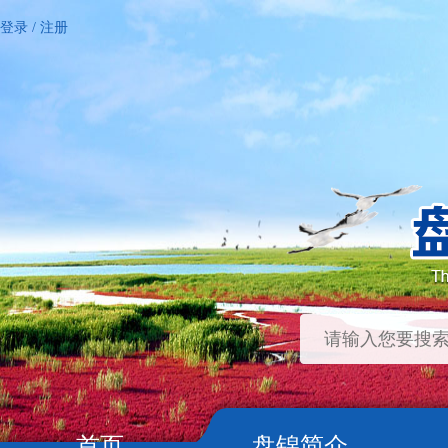
登录
/
注册
首页
盘锦简介