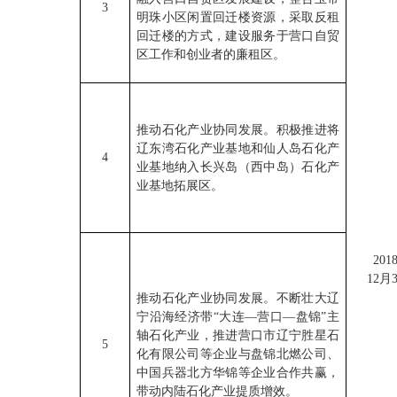
3
明珠小区闲置回迁楼资源，采取反租
回迁楼的方式，建设服务于营口自贸
区工作和创业者的廉租区。
推动石化产业协同发展。积极推进将
辽东湾石化产业基地和仙人岛石化产
4
业基地纳入长兴岛（西中岛）石化产
业基地拓展区。
201
12月
推动石化产业协同发展。不断壮大辽
宁沿海经济带“大连—营口—盘锦”主
轴石化产业，推进营口市辽宁胜星石
5
化有限公司等企业与盘锦北燃公司、
中国兵器北方华锦等企业合作共赢，
带动内陆石化产业提质增效。