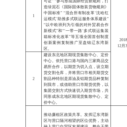
可证” “参与形成国际经贸新规则，打
造绿泥石《国际固体散装货物规则》
中国标准” “混合所有制改革‘沈哈红
1
运模式’助推多式联运服务体系建设”
“以中欧班列为引领的对外贸易合作
新模式”和“‘一带一路’多式联运集装
箱标准化改革”等五项全国首创制度
201
创新案例复制推广至盘锦辽东湾新
12月
区。
建设东北地区期现货集散中心、定价
中心。依托营口港与国内三家商品交
易所合作，以期货为切入点，设立期
货交割仓库，并将营口市相关期货交
2
割品种特别是原油及铝期货品种复制
到我市，或借助营口市期货优势，以
集团交割方式快速切入期货市场，共
同形成东北地区期现货集散中心、定
价中心。
推动廉租区政策共享。发挥辽东湾新
区与营口隔河相望的区位优势，主动
融入营口自贸区发展建设，整合玉带