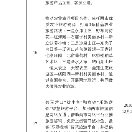
旅游产品互售、客源互送。
推动农业旅游项目合作。依托两市优
质农业旅游资源，打造3条精品农业
旅游路线：一是永康山庄—野草河荷
花—红海滩—石庙子村美丽乡村—新
立认养小镇；二是冰泉山庄—东岗子
向日葵—辽河口芦苇荡景观—王家镇
16
七彩庄园—北窑葡萄村—疙瘩楼稻草
艺术区；三是圣水人家—转山湖山庄
—恒大农业—天宏农庄—鼎翔生态旅
游区—绕阳湖—新村村美丽乡村。通
过资源整合、开展两地联运，共同做
大做强农业旅游。
共享营口“鲅小鱼”和盘锦“乐游盘
201
锦”智慧旅游平台。加强两市旅游信
12月
息网络互通，借助两市网络平台互推
旅游咨询，免费上线营口鲅小鱼、盘
17
锦“乐游盘锦”智慧旅游平台，并提供