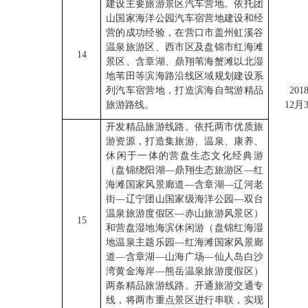
建设主要旅游景区汽车营地。依托团
山国家海洋公园汽车宿营地建设和经
营的成功经验，在营口市盖州虹溪谷
温泉旅游区、西市区及盘锦市红海滩
14
景区、含章湖、鼎翔苇海蟹滩以北湿
地苇田等滨海路沿线区域规划建设系
列汽车宿营地，打造滨海自驾游精品
201
旅游路线。
12月
开发精品旅游线路。依托两市优质旅
游资源，打造集旅游、温泉、康养、
休闲于一体的营盘生态文化经典游
（盘锦绕阳湖—鼎翔生态旅游区—红
海滩国家风景廊道—含章湖—辽河老
街—辽宁团山国家级海洋公园—双台
温泉旅游度假区—赤山旅游风景区）
15
和营盘湿地海滨休闲游（盘锦红海湿
地温泉主题乐园—红海滩国家风景廊
道—含章湖—山海广场—仙人岛白沙
湾黄金海岸—熊岳温泉旅游度假区）
两条精品旅游线路。开通旅游交通专
线，将两市重点景区进行串联，实现