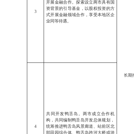
开展金融合作。探索设立两市具有国
资背景的引导基金，以股权投资的方
3
式开展金融领域合作，享受本地区企
业同等待遇。
长期
共同开发鸭舌岛。两市成立合作机
构，共同编制鸭舌岛开发总体规划，
4
统筹推进鸭舌岛风景廊道、站前区北
部田园综合体、鸭舌岛跨河大桥或游