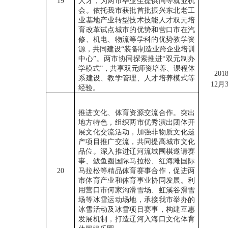
19
人才，为两市毕业生提供同等就业机
会。依托我市获批首批振兴东北老工
业基地产业转型技术技能人才双元培
育改革试点城市的优势和营口市在汽
修、机电、物流等学科的优势教学资
源，共同建设“装备制造业跨企业培训
中心”。两市协同探索推进“双元制办
学模式”，共享双元师资培养、课程体
201
系建设、教学管理、人才培养模式等
12月
经验。
推进文化、体育资源交流合作。突出
地方特色，组织两市优秀演出团体开
展文化交流活动，加强非物质文化遗
产项目推广交流，共同提高城市文化
品位。深入推进辽河流域围棋邀请赛
事、鲅鱼圈国际马拉松、红海滩国际
20
马拉松等精品体育赛事合作，促进两
市体育产业和体育事业协同发展。利
用营口市何家沟滑雪场、虹溪谷滑雪
场等冰雪运动场地，承接我市举办的
冰雪活动及冰雪项目赛事，构建互惠
发展机制，打造辽河入海口文化体育