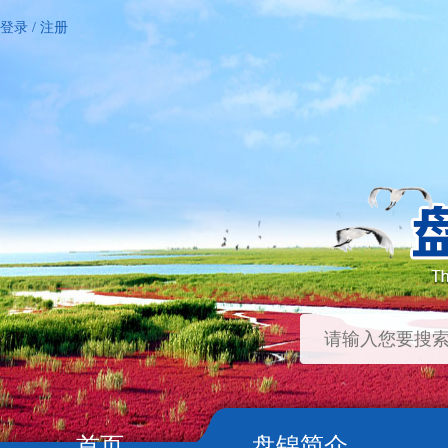
登录
/
注册
首页
盘锦简介