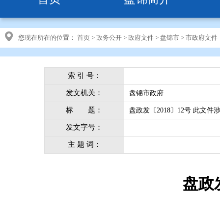
您现在所在的位置：
首页
>
政务公开
>
政府文件
>
盘锦市
>
市政府文件
索 引 号：
发文机关：
盘锦市政府
标 题：
盘政发〔2018〕12号 此文件
发文字号：
主 题 词：
盘政发