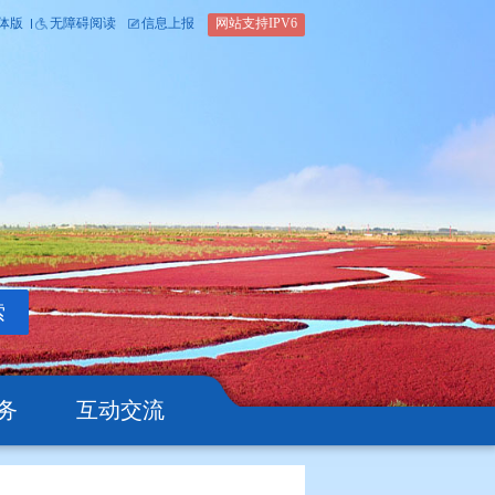
内部办公平台
简体版
繁体版
无障碍阅读
信息上报
网站支
搜索
公开
办事服务
互动交流