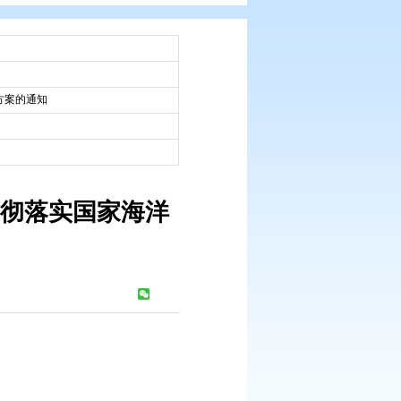
：
市政府文件
：
海洋督察组督察反馈意见整改方案的通知
：
2018-07-11
于印发盘锦市贯彻落实国家海洋
改方案的通知