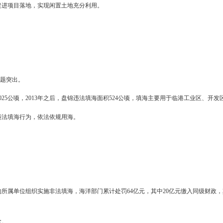
整为零、分散审批。
被拆分为6个项目立项报批，涉嫌化整为零、分散审批。
，杜绝化整为零、分散审批。
区管委会
、市海洋与渔业局
围填海不规范。
划管理相关规定，为未安排围填海计划指标的9个项目办理了审批或
投资项目审批、核准和备案程序，坚决杜绝违规审批。
区管委会
委