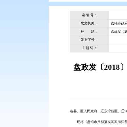
您现在所在的位置：
首页
>
政务公
索 引 号：
发文机关：
标 题：
发文字号：
主 题 词：
盘政发〔