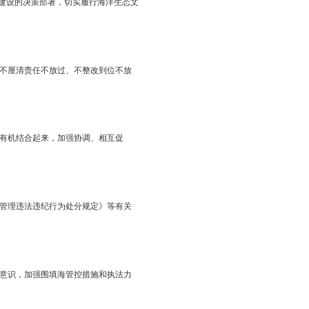
“五位一体”总体布局和协调推进“四个全面”战略布局，全面落实
态建设领域突出问题为重点，以全力抓好国家海洋督察反馈问题整改
环境保护工作的政治自觉、思想自觉和行动自觉。
务院关于加强海洋生态文明建设的决策部署，切实履行海洋生态文
持续发展。
，做到不查清问题不放过、不厘清责任不放过、不整改到位不放