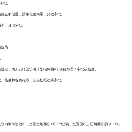
变海域自然属性且破坏海岸线，实现国家要求的自然岸线保有率目
岸线，保护海洋生态环境。
渔业局
区管委会、辽河口生态经济区管委会
理规定办理用海审批手续，对海域内用海项目直接办理用地相关手续
府批复后地方政府和相关部门贯彻落实不力。盘锦对海域内用海项目直
省政府批复的海岸线修测成果。
区管委会
源局、市海洋与渔业局
批不规范、监管不到位