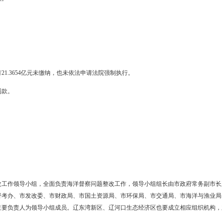
现象。
域建设用海规划内填海造地中，空置土地面积1370.79公顷，空置面积占已
引资力度，促进项目落地，实现闲置土地充分利用。
区管委会
渔业局
题突出
，部分地区问题突出。
计违法填海3025公顷，2013年之后，盘锦违法填海面积524公顷，
管海，杜绝违法填海行为，依法依规用海。
区管委会