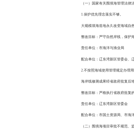
（三）坚持统筹兼顾
把海洋督察反馈意见整
进、上下联动、点面结
（四）坚持严查严改
对实施围填海过程中存
法律法规，进行责任追
三、整改任务
坚决贯彻落实党中央、
度，确保我市海洋生态
（一）国家有关围填
1.保护优先理念落