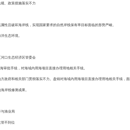
、注重实效
改落实与实施海洋主体功能区规划、海岸带保护和利用、自然岸线保
合、科学施策，全面加强海洋综合管理，以督察整改解决突出问题，推
、失责追责
在的不作为、乱作为以及违法违纪人员，将依据《中华人民共和国海
究，依法处置。
国务院关于加强海洋生态文明建设的决策部署，牢固树立生态文明建
保护和围填海管控与党中央、国务院要求和群众期待保持一致。
海管理法律法规、政策措施落实不力
实不够。