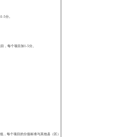
.5分，每减少一个开工在建项目扣0.5分。双台子区和各部门如果超额
项分值权重”进行评分。
每增加5000万元加1分，每减少5000万元扣1分；双台子区项目当年完
额每增加500万元加1分；如未完成计划，按照“实际完成数÷计划指标数×
之则扣1分；双台子区每增加引进一个项目加2分，反之则扣2分。各部门
权重”进行评分。
为人民币后与域外投资合并计算）。盘山县、大洼县、兴隆台区当年每增
缴资额折合人民币500万元加1分；如未完成计划，按照“实际完成数÷计划