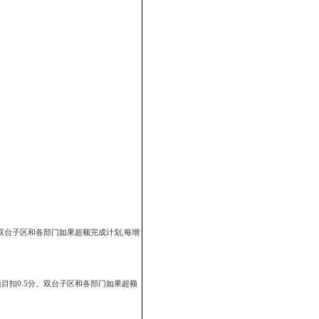
所引进的项目以年内签定正式投资合同为最低要求。
可研）或商业计划书等为最低要求。
度经济发展计划情况相适应，并与各地区、各行业的经济总量和固定资产
，并与2007年市政府计划安排的项目工作总体增长目标（见附件1）相适
务范围，分别明确项目推进、引进和储备工作指标。其中，市发改委作为
引进和储备项目工作指标。