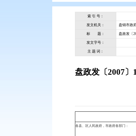
您现在所在的位置：
首页
>
政务公
索 引 号：
发文机关：
标 题：
发文字号：
主 题 词：
盘政发〔2