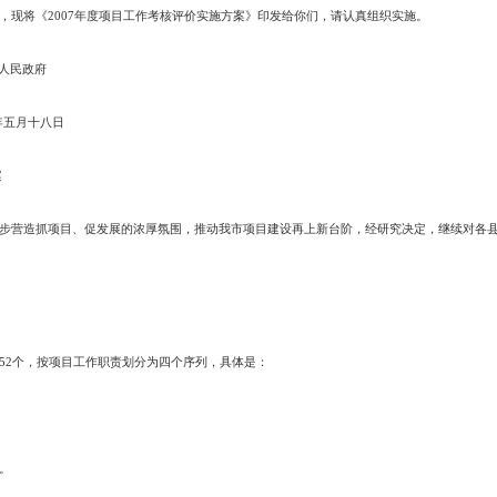
发布时间：2008-09-28
浏览次数
府各部门：
考核推进机制，现将《2007年度项目工作考核评价实施方案》印发给你们
人民政府
年五月十八日
核评价实施方案
全市上下进一步营造抓项目、促发展的浓厚氛围，推动我市项目建设再上新