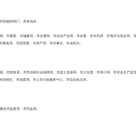
案如下：
和市直部门共52个，按项目工作职责划分为四个序列，具体是：
子区、兴隆台区。
23个)
调或招商引资工作职能的部门，具体包括：
育局、市科技局、市建委、市城建局、市交通局、市信息产业局、市农委、
局、市体育局、市粮食局、市国资委、市房产局、市外事办、市油田办。