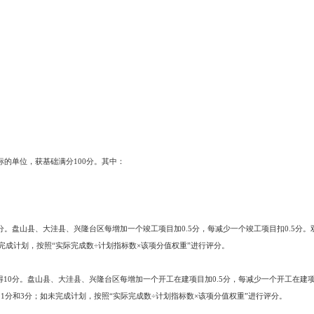
工作的完成情况。主要考核各单位引进投资在500万元以上项目的完成情况。
工作的完成情况。所储备项目以总投资在500万元以上，完成项目建议书（预
基本原则
原则。各地区、各部门项目工作指标要与上年度主要经济指标完成情况和本年
区、各部门2007年项目工作指标计划目标一般不低于2006年实际完成情况
增幅一般不低于全市项目工作指标增幅。
。各单位项目工作指标要与所担负的项目工作职责相适应，依据各自职能和业
明确两大类工作指标，一是全市全口径项目工作指标，二是本单位直接推进、