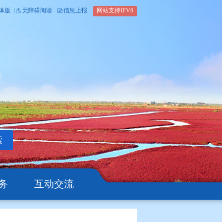
内部办公平台
简体版
繁体版
无障碍阅读
信息上报
网站支
搜索
公开
办事服务
互动交流