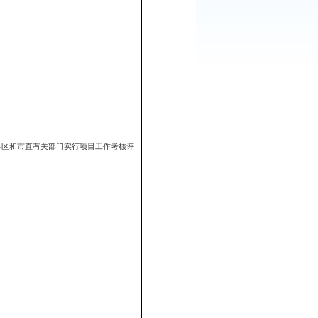
：
298
次
，请认真组织实施。
台阶，经研究决定，继续对各县区和市直有关部门实行项目工作考核评