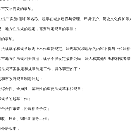
例》等有关法律、法规，结合我市实际，制定本规定。
定所称地方性法规草案
(以下简称“法规草案”) 是指由本市政府
章是指本市政府在法定权限内制定并以市政府令形式发布实施的规
草案的立项、起草、审查、决定、提请审议和规章的立项、起草、
法规草案和制定规章要坚持中国共产党的领导，
遵循《中华人民共
现行政机关职权与责任相统一的原则；
要坚持本市实际和国内外先
草案使用
“条例草案”“规定草案”“实施条例草案”等名称。法规
法律、行政法规和本省地方性法规的规定，需要根据本市实际作出
方性事务需要制定地方性法规的事项
；