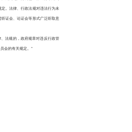
章制定程序规定》的决定
质量，
市政府决定对《盘锦市人民政府地方性法规草案拟定和
行政许可法》的规定。
外的行政处罚。法律、行政法规对违法行为已经作出行政处罚
为、种类和幅度的范围内规定。法律、行政法规对违法行为未
设定行政处罚的，应当通过听证会、论证会等形式广泛听取意
出具体规定。尚未制定法律、法规的，政府规章对违反行政管