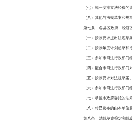
（三）国家和
规章使用
“规定
（一）为执行
（二）属于本
上位法
已经明
没有法律、行
第六条
市司
（一）编制法
（二）起草市
（三）组织、
（四）对法规