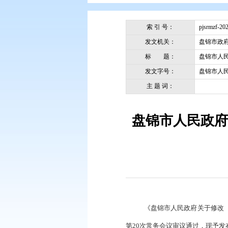
您现在所在的位置：
首页
>
政务公
索 引 号：
发文机关：
标 题：
发文字号：
主 题 词：
盘锦市人