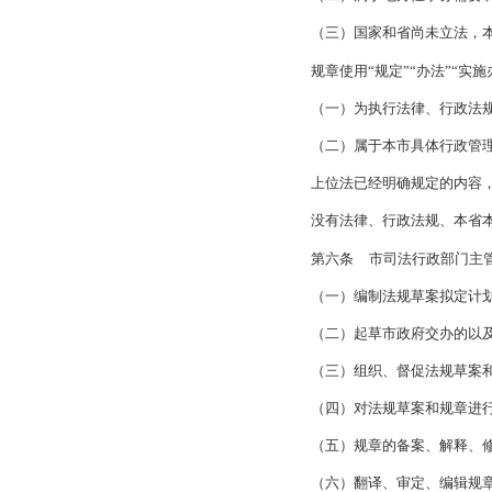
院《规章制定程序条
第二条
本规
性文件草案。
本规定所称规
第三条
法规
第四条
拟定
会发展的原则；
要体
第五条
法规
下事项作出规定：
（一）为执行
（二）
属于地