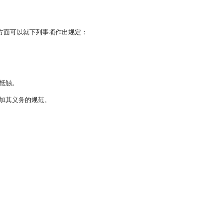
在法定权限内拟定提请市人民代表大会及其常务委员会审议的规范
范性文件。
审查、决定、公布、备案、解释等工作适用本规定。
和国立法法》确定的立法原则
；
要
坚持改革创新和适应经济社
进经验相结合，科学、合理规范社会关系的原则。
草案在城乡建设与管理、环境保护、历史文化保护等方面可以就以
具体规定的事项；