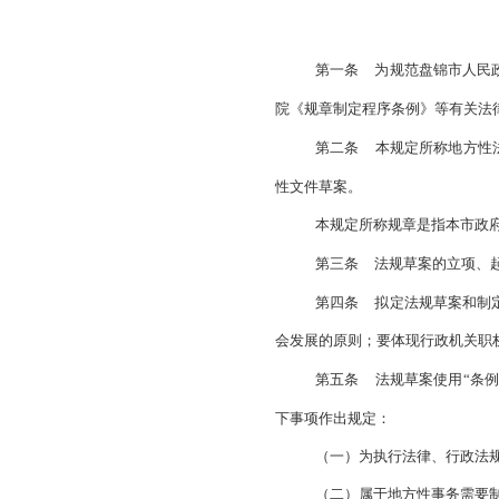
理秩序的行为，可以
此外，对条
文
本决定自
202
《
盘锦市人民
第一条
为规