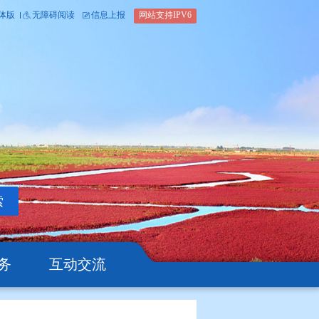
内部办公平台
简体版
繁体版
无障碍阅读
信息上报
网站支
搜索
公开
办事服务
互动交流