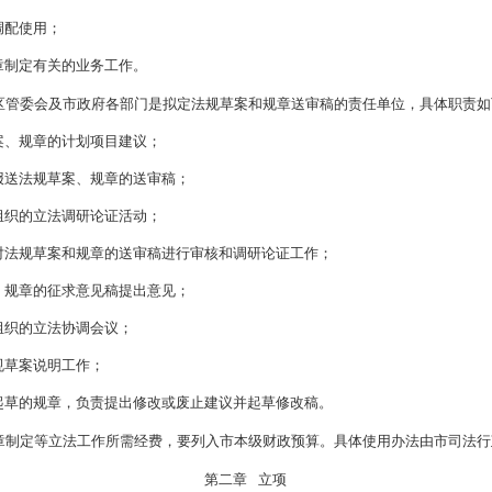
省尚未立法，本市实际需要的事项。
”“办法”“实施办法”“实施细则”等名称。规章在城乡建设与管理
法律、行政法规、地方性法规的规定，需要制定规章的事项；
市具体行政管理的事项。
确规定的内容，法规草案和规章原则上不作重复规定。法规草案和
政法规、本省本市地方性法规相关依据，规章不得设定减损公民、
法行政部门主管法规草案拟定和规章制定工作，具体职责如下：
规草案拟定计划和市政府规章制定计划；
政府交办的以及综合性、全局性、
基础性的重要法规草案和规章
；
督促法规草案和规章的起草工作；
草案和规章进行合法性审查，协调相关争议；