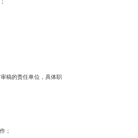
等名称。规章在城乡建设与管理、环境保护、历史
制定规章的事项；
重复规定。法规草案和规章的内容不得与上位
章不得设定减损公民、法人和其他组织权利或
作，具体职责如下：