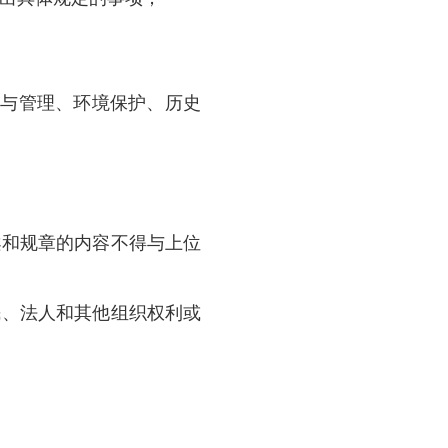
府令形式发布实施的规范性文件。
和规章的立项、起草、审查、决定、公布、备
导，
遵循《中华人民共和国立法法》确定的立
行政机关职权与责任相统一的原则；
要坚持本
原则。
施条例草案”等名称。法规草案在城乡建设与管
：
需要根据本市实际作出具体规定的事项；