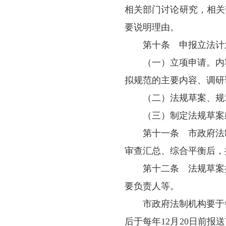
（三）参加
（四）配合
（五）按照
（六）参加
（七）承担
（八）对已
第八条
法
府法制机构会同
第九条
备公共管理职