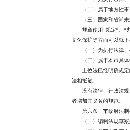
本规定所称
第三条
法
案、解释等工作
第四条
拟
法原则
；
要
坚
市实际和国内外
第五条
理、环境保护、
（一）为执
（二）
属于
（三）国家