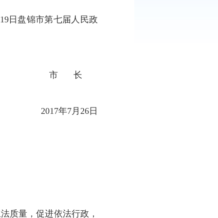
：
781
次
定》业经
2017年6月19日盘锦市第七届人民政
行。
市
长