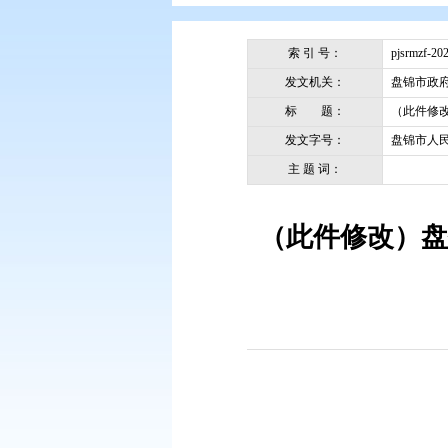
您现在所在的位置：
首页
>
政务公
索 引 号：
发文机关：
标 题：
发文字号：
主 题 词：
（此件修