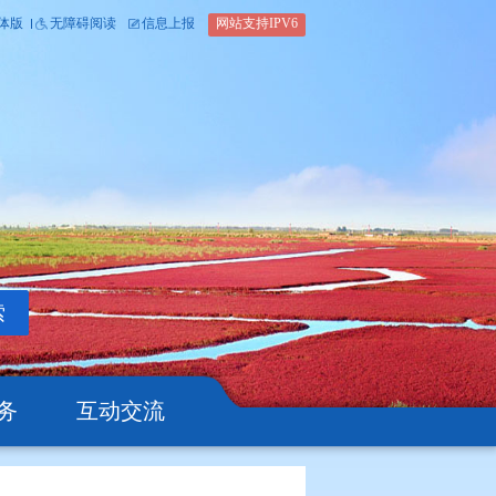
内部办公平台
简体版
繁体版
无障碍阅读
信息上报
网站支
搜索
公开
办事服务
互动交流