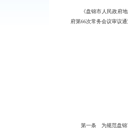
《盘锦市
府第66次常务