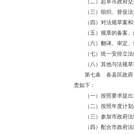
规章使用
“
文化保护等方面
（一）为执
（二）属于
上位法
已经
法相抵触。
没有法律、
者增加其义务的
第六条
市
（一）编制