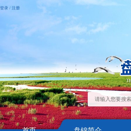
登录
/
注册
首页
盘锦简介