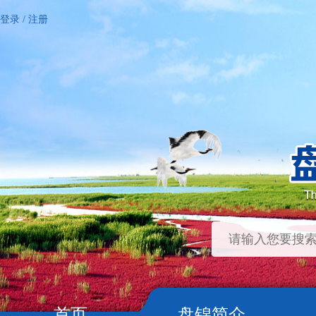
登录
/
注册
首页
盘锦简介