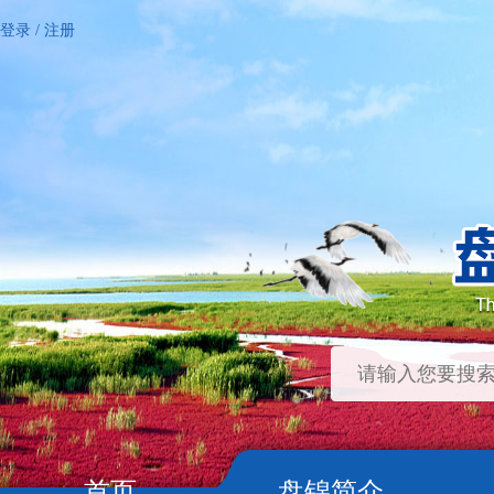
登录
/
注册
首页
盘锦简介