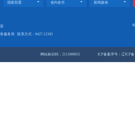
盘锦市水污染防治总体实施方案》的请示
监督管理局关于印发食品安全建设年活动实施方案的通知
站地图
锦市人民政府办公室
盘锦市数据和政务服务局
联系方式：0427-12345