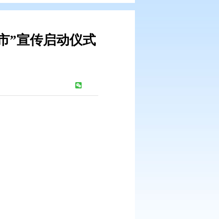
暨全国“无废城市”宣传启动仪式
通知
：
357
次