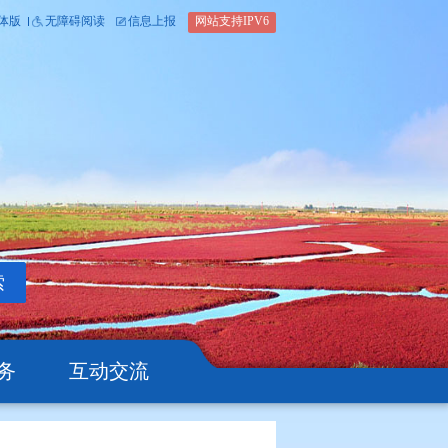
内部办公平台
简体版
繁体版
无障碍阅读
信息上报
网站支
搜索
公开
办事服务
互动交流