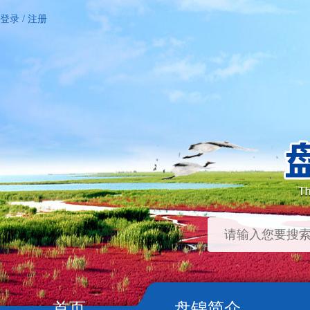
登录
/
注册
首页
盘锦简介