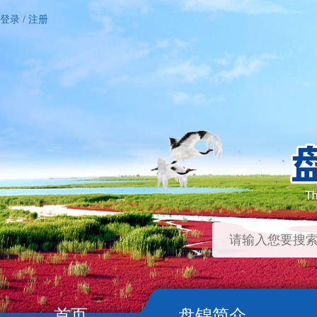
登录
/
注册
首页
盘锦简介