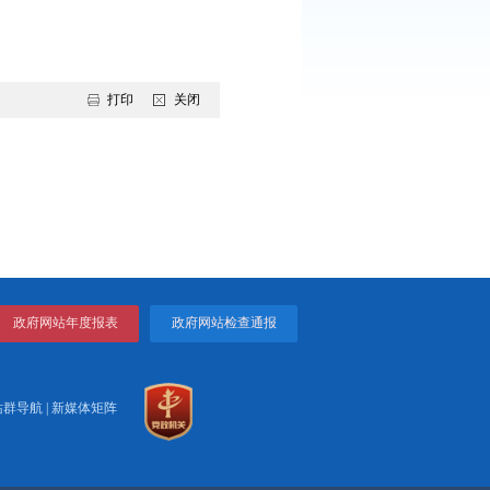
心细致地为每名参加体检的儿童做好记录，建立了健康档案，并
们要加强锻炼，注意身体健康。
对面交流，了解学生在暑假期间家庭监护的情况，并向留守儿童
康安全防范意识。
力量来关注、关爱留守儿童，改善他们的生活和学习环境，弥补
打印
关闭