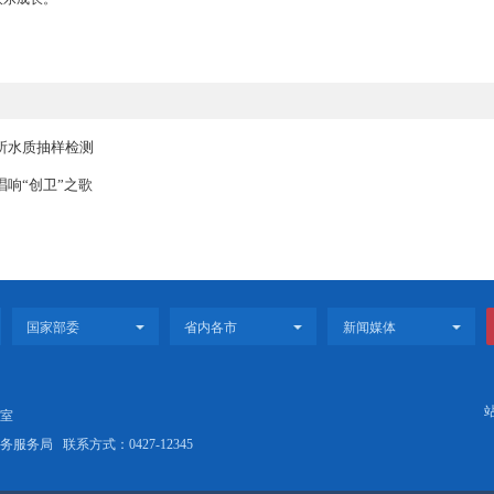
康体检。组织全区留守儿童到卫生服务中心做健康体检，医务人员耐
常科学饮食、个人卫生注意事项、疾病的预防和治疗等常识，叮嘱孩子
暑假开始以来，工作人员走进重点访问的留守儿童家中，与监护人面
等方面知识，让家长和监护人认识到健康教育的重要性，进一步提高健
留守儿童的学习、生活和身心健康发展营造良好的氛围，动员全社会
引导他们健康快乐成长。
展辖区游泳场所水质抽样检测
统多措并举唱响“创卫”之歌