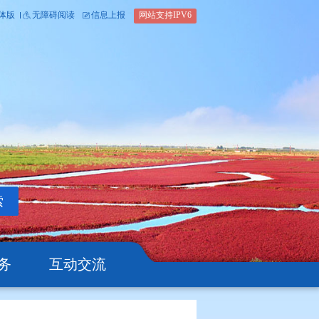
内部办公平台
简体版
繁体版
无障碍阅读
信息上报
网站支
搜索
公开
办事服务
互动交流