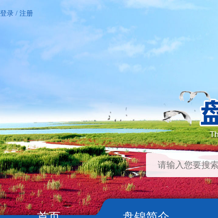
登录
/
注册
首页
盘锦简介