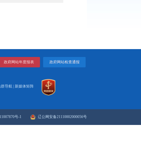
016年19家市级健康教育示范基地进行了表彰，今年47家创建单
解，两周后市健康教育卫生信息中心将组织工作人员对今年申报单
打印
关闭
政府网站年度报表
政府网站检