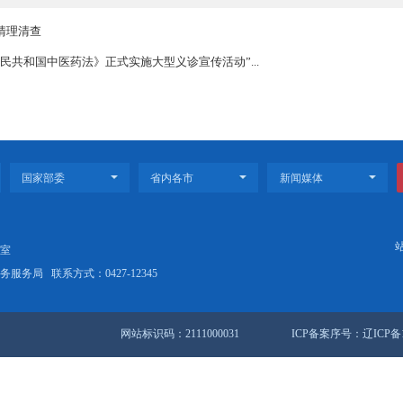
年盘锦市创建健康教育示范基地工作，安排部署了2017年创建工作，对2
上王岩老师对社区、学校、医院和工作场所的具体考核标准进行详细讲
开展流动人口清理清查
庆祝《中华人民共和国中医药法》正式实施大型义诊宣传活动”...