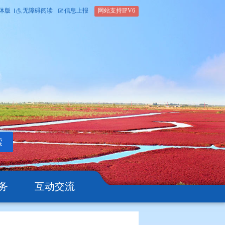
内部办公平台
简体版
繁体版
无障碍阅读
信息上报
网站支
搜索
公开
办事服务
互动交流