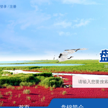
登录
/
注册
首页
盘锦简介