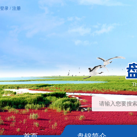
登录
/
注册
首页
盘锦简介