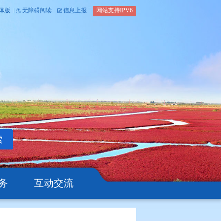
内部办公平台
简体版
繁体版
无障碍阅读
信息上报
网站支
搜索
公开
办事服务
互动交流