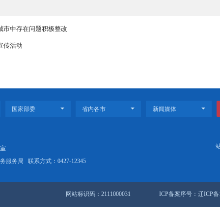
十项必备条件，我市已全部达到。在省级卫生城市复审检查中，我市名
家卫生城市高潮，确保2017年成功创建国家卫生城市。
创建国家卫生城市中存在问题积极整改
一步开展创卫宣传活动