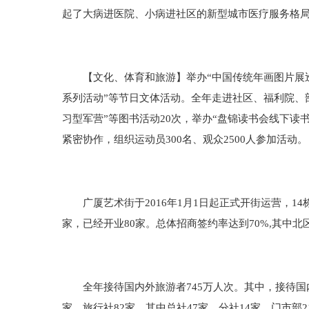
起了大病进医院、小病进社区的新型城市医疗服务格
【文化、体育和旅游】举办“中国传统年画图片展巡展—
系列活动”等节日文体活动。全年走进社区、福利院、部
习型军营”等图书活动20次，举办“盘锦读书会线下
紧密协作，组织运动员300名、观众2500人参加活动。
广厦艺术街于2016年1月1日起正式开街运营，14
家，已经开业80家。总体招商签约率达到70%,其中北
全年接待国内外旅游者745万人次。其中，接待国内旅游
家。旅行社82家，其中总社47家，分社14家，门市部2