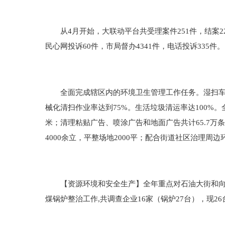
从4月开始，大联动平台共受理案件251件，结案226
民心网投诉60件，市局督办4341件，电话投诉335件。
全面完成辖区内的环境卫生管理工作任务。湿扫车全年出
械化清扫作业率达到75%。生活垃圾清运率达100%。
米；清理粘贴广告、喷涂广告和地面广告共计65.7万
4000余立，平整场地2000平；配合街道社区治理周边
【资源环境和安全生产】全年重点对石油大街和向海
煤锅炉整治工作,共调查企业16家（锅炉27台），现2