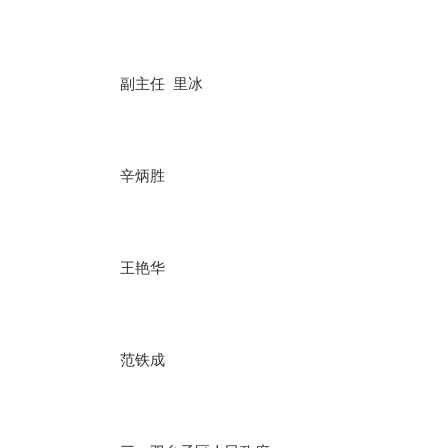
副主任 里冰
辛炳胜
王艳华
范铁成