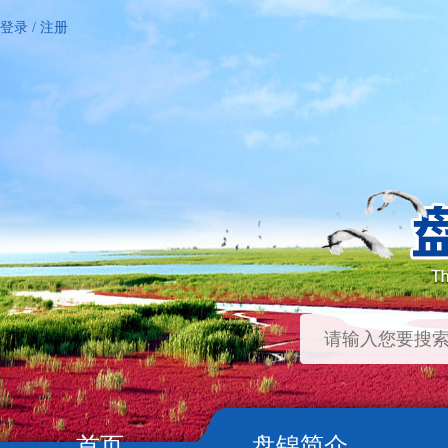
登录
/
注册
首页
盘锦简介