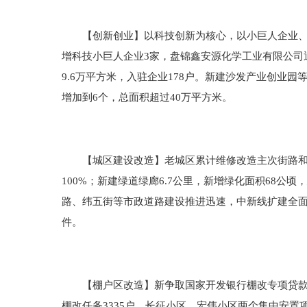
【创新创业】以科技创新为核心，以小巨人企业、楼
增科技小巨人企业3家，盘锦鑫安源化学工业有限公司
9.6万平方米，入驻企业178户。新建沙发产业创业园
增加到6个，总面积超过40万平方米。
【城区建设改造】老城区累计维修改造主次街路和小
100%；新建绿道绿廊6.7公里，新增绿化面积68
路、纬五街等市政道路建设推进迅速，中新线扩建全
件。
【棚户区改造】新争取国家开发银行棚改专项贷款12.
棚改任务3335户，长征小区、宏伟小区两个集中安置