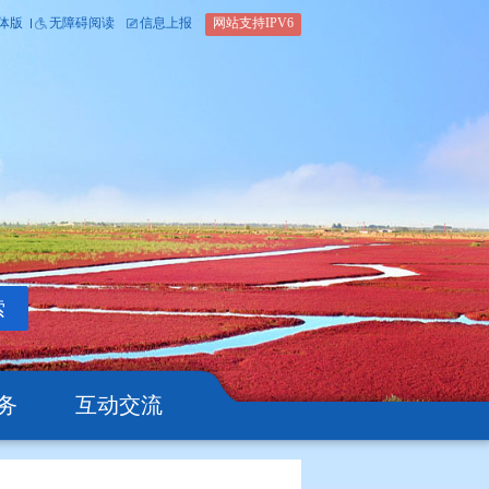
内部办公平台
简体版
繁体版
无障碍阅读
信息上报
网站支
搜索
公开
办事服务
互动交流