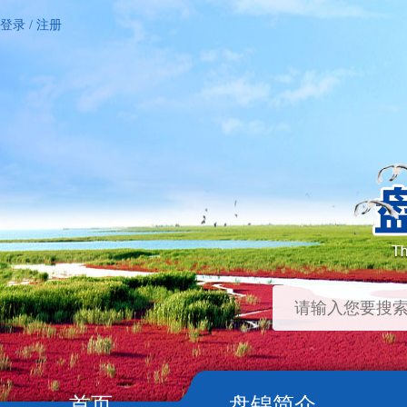
登录
/
注册
首页
盘锦简介