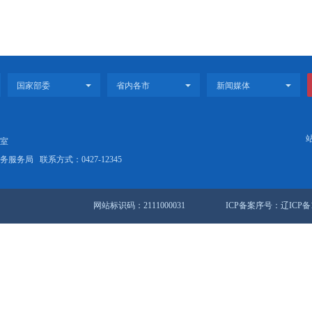
农村常住居民人均可支配收入
元
1
7月全省规模以上工业企业能源生产情况
半年辽宁省地区生产总值统一核算结果