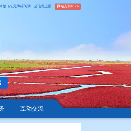
内部办公平台
简体版
繁体版
无障碍阅读
信息上报
网站支
搜索
公开
办事服务
互动交流