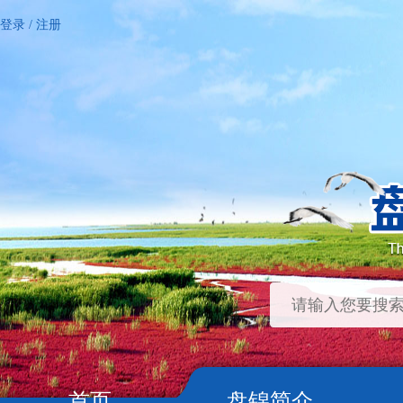
登录
/
注册
首页
盘锦简介