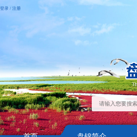
登录
/
注册
首页
盘锦简介